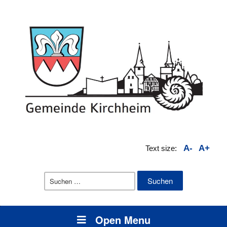
A-
A+
Text size:
Suchen
nach:
Open Menu