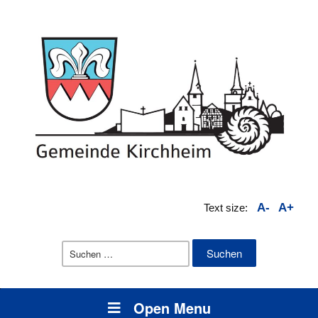
A-
A+
Text size:
Suchen
nach:
Open Menu