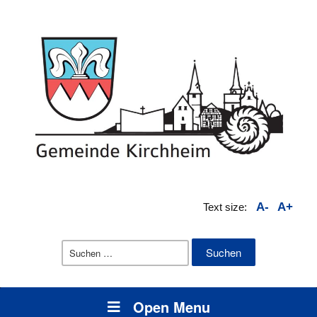
A-
A+
Text size:
Suchen
nach:
Open Menu