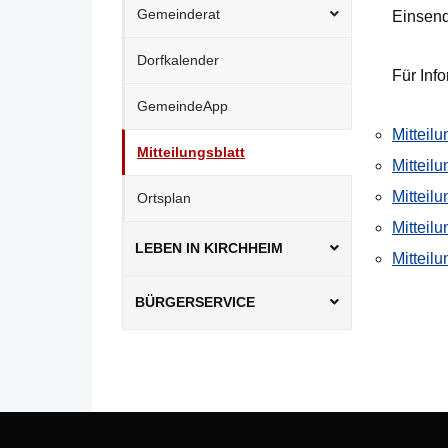
Gemeinderat
Einsend
Dorfkalender
Für Inf
GemeindeApp
Mitteil
Mitteilungsblatt
Mitteilu
Mitteilu
Ortsplan
Mitteil
LEBEN IN KIRCHHEIM
Mitteilu
BÜRGERSERVICE