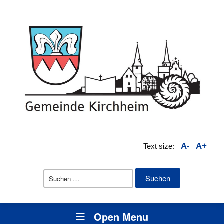
A-
A+
Text size:
Suchen
nach:
Open Menu