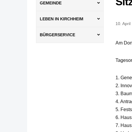
Sit
GEMEINDE
LEBEN IN KIRCHHEIM
10. April
BÜRGERSERVICE
Am Don
Tageso
1. Gene
2. Inno
3. Baum
4. Antr
5. Fest
6. Haus
7. Haus