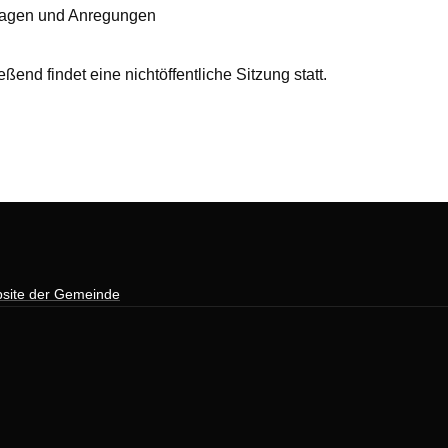
ragen und Anregungen
ßend findet eine nichtöffentliche Sitzung statt.
site der Gemeinde