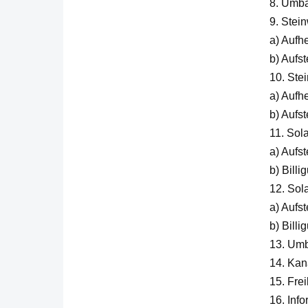
8. Umba
9. Stei
a) Aufh
b) Aufs
10. Ste
a) Aufh
b) Aufs
11. Sol
a) Aufs
b) Bill
12. Sol
a) Aufs
b) Bill
13. Umb
14. Kan
15. Fre
16. Inf