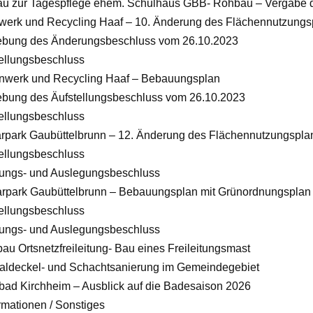
u zur Tagespflege ehem. Schulhaus GBB- Rohbau – Vergabe d
nwerk und Recycling Haaf – 10. Änderung des Flächennutzungs
ebung des Änderungsbeschluss vom 26.10.2023
tellungsbeschluss
inwerk und Recycling Haaf – Bebauungsplan
ebung des Äufstellungsbeschluss vom 26.10.2023
tellungsbeschluss
arpark Gaubüttelbrunn – 12. Änderung des Flächennutzungspl
tellungsbeschluss
igungs- und Auslegungsbeschluss
arpark Gaubüttelbrunn – Bebauungsplan mit Grünordnungsplan 
tellungsbeschluss
igungs- und Auslegungsbeschluss
au Ortsnetzfreileitung- Bau eines Freileitungsmast
aldeckel- und Schachtsanierung im Gemeindegebiet
ibad Kirchheim – Ausblick auf die Badesaison 2026
ormationen / Sonstiges