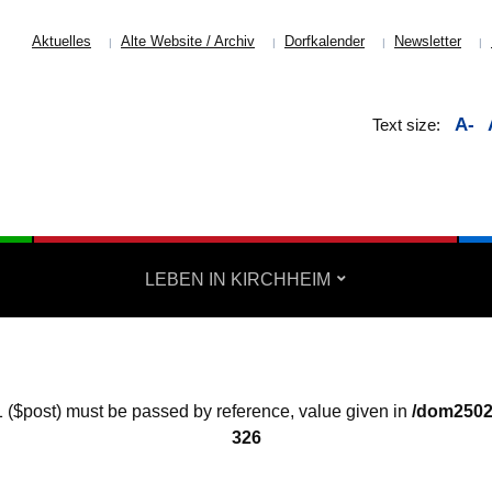
Aktuelles
Alte Website / Archiv
Dorfkalender
Newsletter
A-
Text size:
LEBEN IN KIRCHHEIM
1 ($post) must be passed by reference, value given in
/dom2502
326