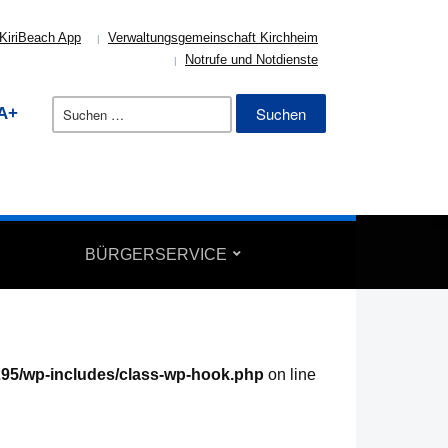
KiriBeach App
Verwaltungsgemeinschaft Kirchheim
Notrufe und Notdienste
Suchen
A+
nach:
BÜRGERSERVICE
95/wp-includes/class-wp-hook.php
on line