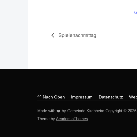
G
Spielenachmittag
^^ Nach Oben
Impressum
Datenschutz
Web
Made with ❤️ by Gemeinde Kirchheim Copyright © 2026
Theme by
AcademiaThemes