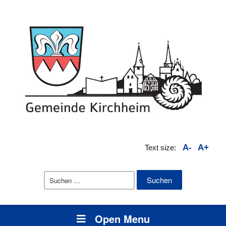
A-
A+
Text size:
Suchen
nach:
Open Menu